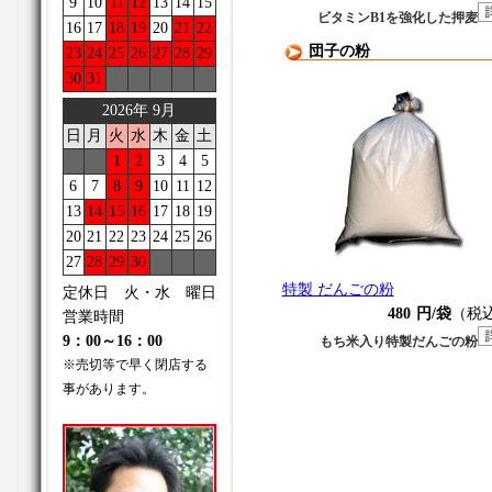
9
10
11
12
13
14
15
ビタミンB1を強化した押麦
16
17
18
19
20
21
22
団子の粉
23
24
25
26
27
28
29
30
31
2026年 9月
日
月
火
水
木
金
土
1
2
3
4
5
6
7
8
9
10
11
12
13
14
15
16
17
18
19
20
21
22
23
24
25
26
27
28
29
30
特製 だんごの粉
定休日 火・水 曜日
480
円/袋
（税
営業時間
9：00～16：00
もち米入り特製だんごの粉
※売切等で早く閉店する
事があります。