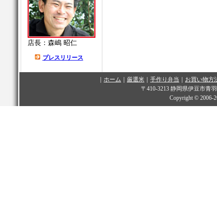
店長：森嶋 昭仁
プレスリリース
｜
ホーム
｜
厳選米
｜
手作り弁当
｜
お買い物方
〒410-3213 静岡県伊豆市青羽根349
Copyright © 2006-
2