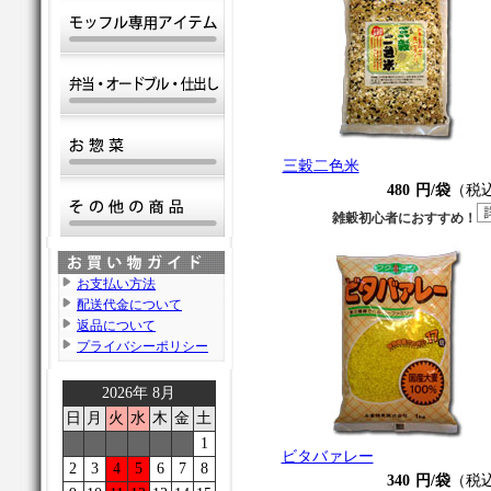
三穀二色米
480
円/袋
（税
雑穀初心者におすすめ！
お支払い方法
配送代金について
返品について
プライバシーポリシー
2026年 8月
日
月
火
水
木
金
土
1
ビタバァレー
2
3
4
5
6
7
8
340
円/袋
（税