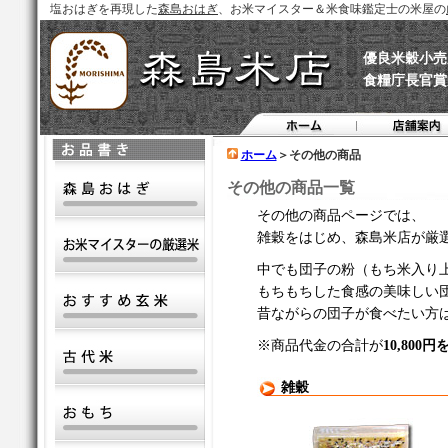
塩おはぎを再現した
森島おはぎ
、お米マイスター＆米食味鑑定士の米屋の
優良米穀小売
食糧庁長官賞
ホーム
＞その他の商品
その他の商品一覧
その他の商品ページでは、
雑穀をはじめ、森島米店が厳
中でも団子の粉（もち米入り
もちもちした食感の美味しい
昔ながらの団子が食べたい方
※商品代金の合計が
10,80
雑穀