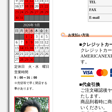
9
10
11
12
13
14
15
TEL
16
17
18
19
20
21
22
FAX
23
24
25
26
27
28
29
E-mail
30
31
2026年 9月
日
月
火
水
木
金
土
お支払い方法
1
2
3
4
5
6
7
8
9
10
11
12
■クレジットカ
13
14
15
16
17
18
19
クレジットカードの
20
21
22
23
24
25
26
AMERICANE
27
28
29
30
す。
定休日 火・水 曜日
営業時間
9：00～16：00
※売切等で早く閉店する
■代金引換
事があります。
ご注文確認後ヤ
たします。
商品到着時に商
いください。