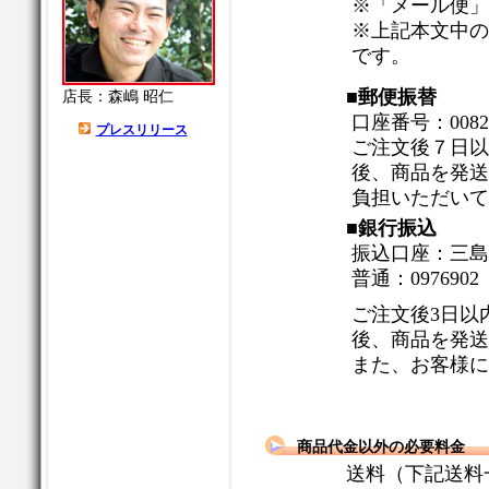
※「メール便」
※上記本文中の
です。
■郵便振替
店長：森嶋 昭仁
口座番号：00820-
プレスリリース
ご注文後７日以
後、商品を発送
負担いただいて
■銀行振込
振込口座：三島
普通：09769
ご注文後3日以
後、商品を発送
また、お客様に
商品代金以外の必要料金
送料（下記送料