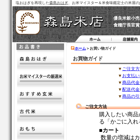
塩おはぎを再現した
森島おはぎ
、お米マイスター＆米食味鑑定士の米屋の
優良米穀小売
食糧庁長官賞
ホーム
＞お買い物ガイド
お買物ガイド
▼
ご注文方
▼
お支払い
▼
商品代金
▼
配送代金
▼
商品の引
ご注文方法
購入したい商品
る「かごに入れ
■カート
数量の増減はカ