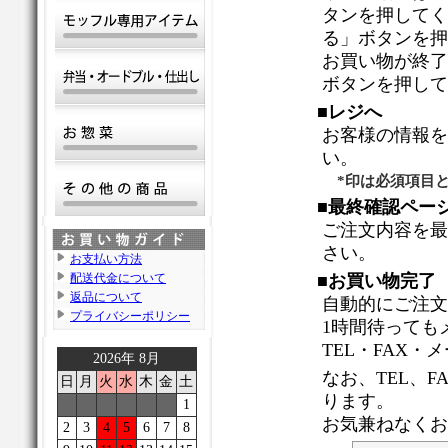
タンを押してく
る」ボタンを押
お買い物が終了
ボタンを押して
■レジへ
お客様の情報を
い。
*印は必須項目と
■最終確認ペー
ご注文内容を最
さい。
お支払い方法
配送代金について
■お買い物完了
返品について
自動的にご注文
プライバシーポリシー
1時間待っても
TEL・FAX
2026年 8月
なお、TEL、F
日
月
火
水
木
金
土
ります。
1
お気兼ねなくお
2
3
4
5
6
7
8