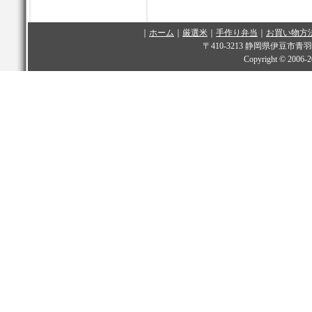
｜
ホーム
｜
厳選米
｜
手作り弁当
｜
お買い物方
〒410-3213 静岡県伊豆市青羽根349
Copyright © 2006-
2